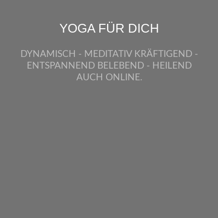
INDERYOGA-AUSBILDUNG FÜR DI
YOGA FÜR DICH
Bereichere mit einer Kinderyoga-Ausbildung
DYNAMISCH - MEDITATIV KRÄFTIGEND -
Deinen beruflichen Alltag als Pädagogin in
ENTSPANNEND BELEBEND - HEILEND
KITAs, Grundschulen oder Yogalehrerin
AUCH ONLINE.